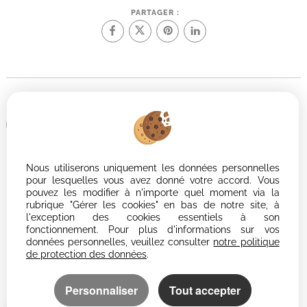
PARTAGER :
Afin de vous offrir un confort de lecture permanent, depuis votre PC,
votre tablette ou votre smartphone, notre site s'adapte
automatiquement aux différents types d'écrans
Nous utiliserons uniquement les données personnelles
Logiciel immobilier Adapt Immo
pour lesquelles vous avez donné votre accord. Vous
Création site immobilier
pouvez les modifier à n'importe quel moment via la
Référencement site immobilier
rubrique "Gérer les cookies" en bas de notre site, à
l'exception des cookies essentiels à son
fonctionnement. Pour plus d'informations sur vos
données personnelles, veuillez consulter
notre politique
de protection des données
.
Personnaliser
Tout accepter