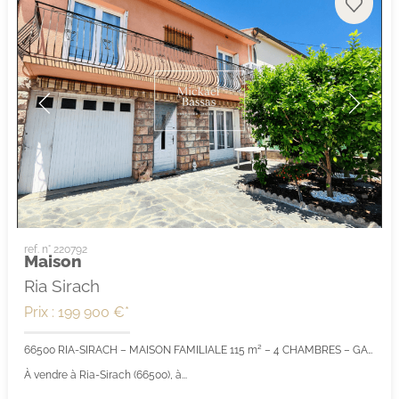
ref. n° 220792
Maison
Ria Sirach
Prix : 199 900 €*
66500 RIA-SIRACH – MAISON FAMILIALE 115 m² – 4 CHAMBRES – GARAGE – JARDIN – COMBLES ET SOUS-SOL – PROCHE PRADES
À vendre à Ria-Sirach (66500), à...