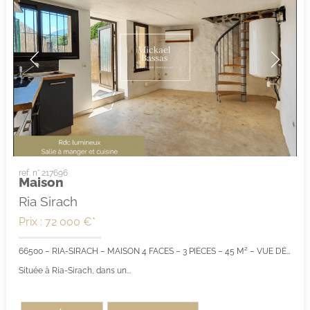
ref. n° 217696
Maison
Ria Sirach
Prix : 72 000 €*
66500 – RIA-SIRACH – MAISON 4 FACES – 3 PIÈCES – 45 M² – VUE DÉGAGÉE – INVESTISSEMENT LOCATIF OU RÉSIDENCE PRINCIPALE
Située à Ria-Sirach, dans un...