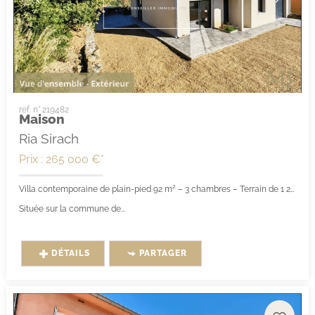
ref. n° 219482
Maison
Ria Sirach
Prix : 265 000 €*
Villa contemporaine de plain-pied 92 m² – 3 chambres – Terrain de 1 293 m² – Vue montagnes – Ria-Sirach (66500)
Située sur la commune de...
DÉTAILS
PARTAGER