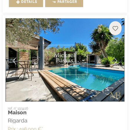
DÉTAILS
PARTAGER
ref. n° 193416
Maison
Rigarda
Prix : 498 000 €*