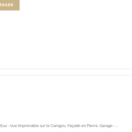
TAGER
À Vendre : Maison de Caractères à Eus - Vue Imprenable sur le Canigou, Façade en Pierre, Garage - 170 000 €