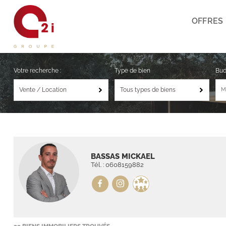
OFFRES
Votre recherche :
Type de bien
Bu
Vente / Location
Tous types de biens
BASSAS MICKAEL
Tél. :
0608159882