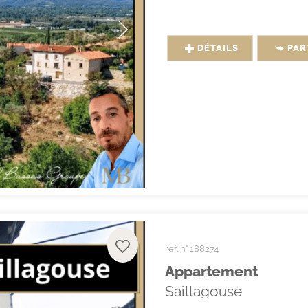
DÉTAILS
PAR
ref. n° 188274
Appartement
Saillagouse