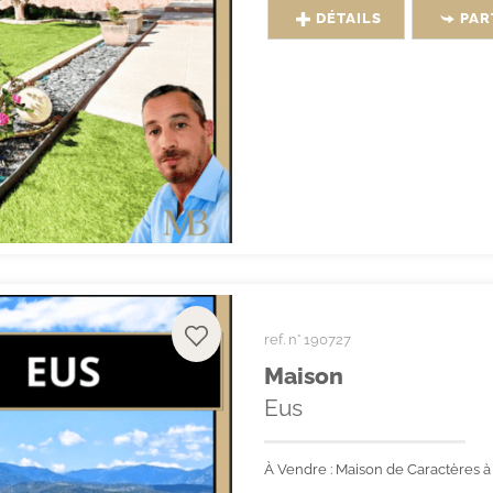
DÉTAILS
PAR
ref. n° 190727
Maison
Eus