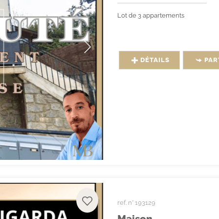
Lot de 3 appartements
DÉTAILS
PAR
ref. n° 193129
Maison