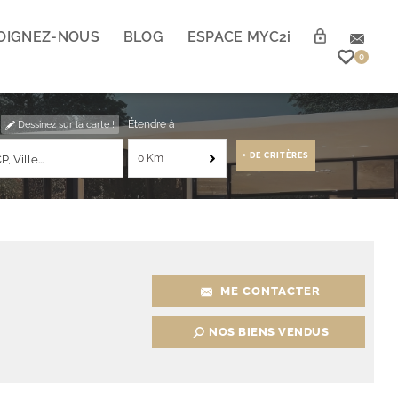
OIGNEZ-NOUS
BLOG
ESPACE MYC2
i
0
Étendre à
Dessinez sur la carte !
+ DE CRITÈRES
0 Km
ME CONTACTER
NOS BIENS VENDUS