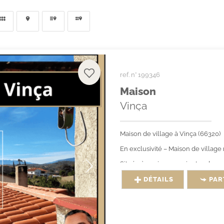
ref. n° 199346
Maison
Vinça
Maison de village à Vinça (66320)
En exclusivité – Maison de villag
Située à environ 30 minutes de...
DÉTAILS
PAR