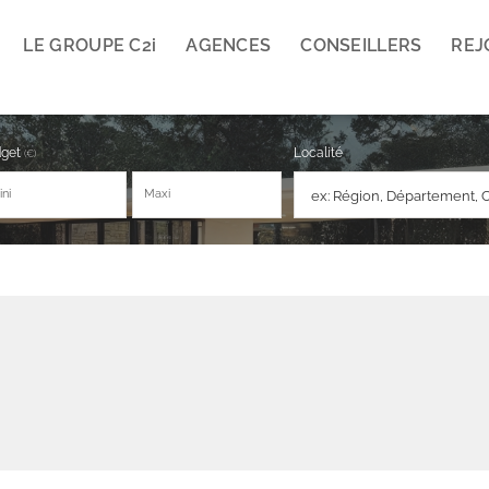
LE GROUPE C2
i
AGENCES
CONSEILLERS
REJ
dget
Localité
(€)