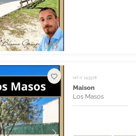
ref. n° 193578
Maison
Los Masos